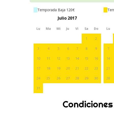
Temporada Baja 120€
Tem
Julio 2017
Lu
Ma
Mi
Ju
Vi
Sa
Do
Lu
1
2
3
4
5
6
7
8
9
7
10
11
12
13
14
15
16
14
17
18
19
20
21
22
23
21
24
25
26
27
28
29
30
28
31
Condiciones