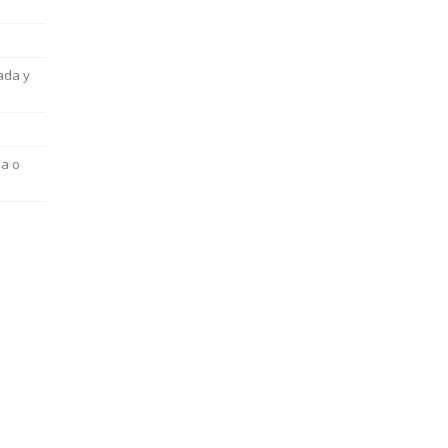
ada y
da o