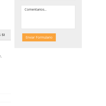
SI
S
e,