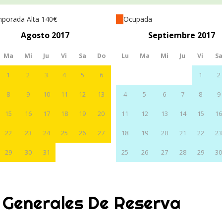
porada Alta 140€
Ocupada
Agosto 2017
Septiembre 2017
Ma
Mi
Ju
Vi
Sa
Do
Lu
Ma
Mi
Ju
Vi
S
1
2
3
4
5
6
1
2
8
9
10
11
12
13
4
5
6
7
8
9
15
16
17
18
19
20
11
12
13
14
15
1
22
23
24
25
26
27
18
19
20
21
22
2
29
30
31
25
26
27
28
29
3
 Generales De Reserva