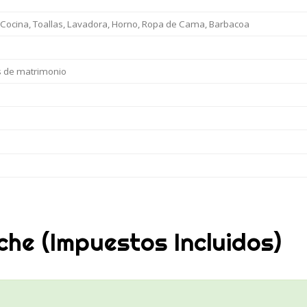
 Cocina, Toallas, Lavadora, Horno, Ropa de Cama, Barbacoa
es de matrimonio
che (Impuestos Incluidos)