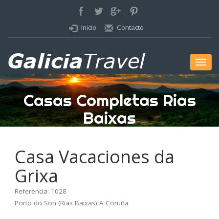
Inicio
Contacto
Menú
Casas Completas Rias
Baixas
Casa Vacaciones da
Grixa
Referencia: 1028
Porto do Son (Rias Baixas) A Coruña